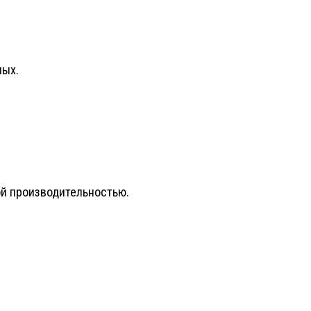
ных.
й производительностью.