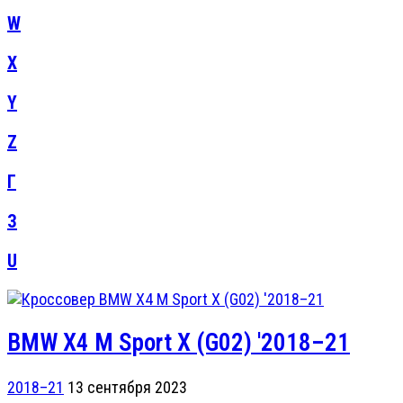
W
X
Y
Z
Г
З
U
BMW X4 M Sport X (G02) '2018–21
2018–21
13 сентября 2023