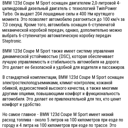
BMW 123d Coupe M Sport оснащен двигателем 2,0-литровой 4-
цилиндровый дизельный двигатель с технологией TwinPower
Turbo. Он выдает 204 лошадиные силы и 400 Нм крутящего
момента. Это позволяет автомобилю разгоняться до 100 км/ч за
7,0 секунд. Кроме того, автомобиль оснащен 6-ступенчатой
механической коробкой передач, однако, дополнительно можно
выбрать 6-ступенчатую автоматическую коробку передач
Steptronic.
BMW 123d Coupe M Sport также имеет систему управления
динамической устойчивостью (DSC), которая обеспечивает
лучшую управляемость и стабильность автомобиля на дороге.
Это делает ее безопасной и удобной для водителя и пассажиров.
В стандартной комплектации, BMW 123d Coupe M Sport оснащен
электростеклоподъемниками, климат-контролем, кожаной
обивкой, аудиосистемой высокого качества, а также многими
другими опциями, повышающими комфорт и функциональность
автомобиля. Это делает ее привлекательной для тех, кто ценит
комфорт и удобство.
Но самое главное - BMW 123d Coupe M Sport имеет низкий
расход топлива - около 5 литров на 100 километров при езде по
городу и 4 литра на 100 километров при езде по трассе. Это