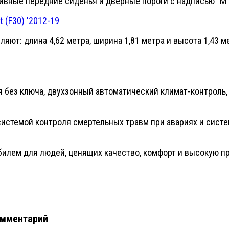
ивные передние сиденья и дверные пороги с надписью "M"
ляют: длина 4,62 метра, ширина 1,81 метра и высота 1,43 м
 без ключа, двухзонный автоматический климат-контроль, 
 системой контроля смертельных травм при авариях и сис
обилем для людей, ценящих качество, комфорт и высокую п
омментарий