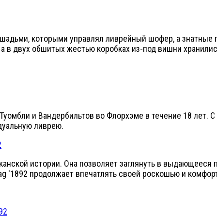
адьми, которыми управлял ливрейный шофер, а знатные п
а в двух обшитых жестью коробках из-под вишни хранились
Туомбли и Вандербильтов во Флорхэме в течение 18 лет. С
дуальную ливрею.
иканской истории. Она позволяет заглянуть в выдающееся
Drag '1892 продолжает впечатлять своей роскошью и комфор