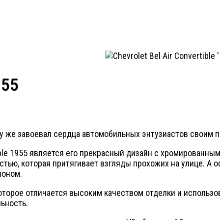
955
азу же завоевал сердца автомобильных энтузиастов своим
tible 1955 является его прекрасный дизайн с хромированн
тью, которая притягивает взгляды прохожих на улице. А 
лоном.
оторое отличается высоким качеством отделки и использо
ьность.