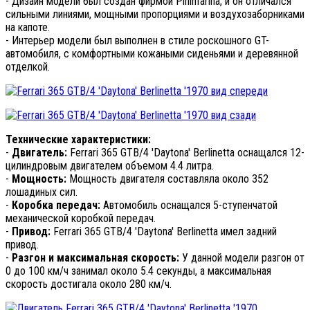
- Дизайн модели был создан фирмой Pininfarina, и он отличался
сильными линиями, мощными пропорциями и воздухозаборниками
на капоте.
- Интерьер модели был выполнен в стиле роскошного GT-
автомобиля, с комфортными кожаными сиденьями и деревянной
отделкой.
Технические характеристики:
-
Двигатель:
Ferrari 365 GTB/4 'Daytona' Berlinetta оснащался 12-
цилиндровым двигателем объемом 4.4 литра.
-
Мощность:
Мощность двигателя составляла около 352
лошадиных сил.
-
Коробка передач:
Автомобиль оснащался 5-ступенчатой
механической коробкой передач.
-
Привод:
Ferrari 365 GTB/4 'Daytona' Berlinetta имел задний
привод.
-
Разгон и максимальная скорость:
У данной модели разгон от
0 до 100 км/ч занимал около 5.4 секунды, а максимальная
скорость достигала около 280 км/ч.