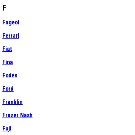
F
Fageol
Ferrari
Fiat
Fina
Foden
Ford
Franklin
Frazer Nash
Fuji