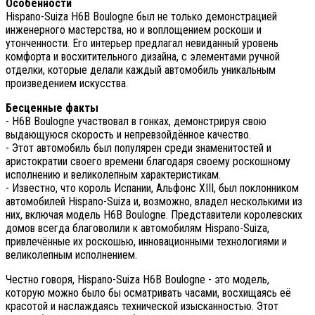
Особенности
Hispano-Suiza H6B Boulogne был не только демонстрацией
инженерного мастерства, но и воплощением роскоши и
утонченности. Его интерьер предлагал невиданный уровень
комфорта и восхитительного дизайна, с элементами ручной
отделки, которые делали каждый автомобиль уникальным
произведением искусства.
Бесценные факты
- H6B Boulogne участвовал в гонках, демонстрируя свою
выдающуюся скорость и непревзойдённое качество.
- Этот автомобиль был популярен среди знаменитостей и
аристократии своего времени благодаря своему роскошному
исполнению и великолепным характеристикам.
- Известно, что король Испании, Альфонс XIII, был поклонником
автомобилей Hispano-Suiza и, возможно, владел несколькими из
них, включая модель H6B Boulogne. Представители королевских
домов всегда благоволили к автомобилям Hispano-Suiza,
привлечённые их роскошью, инновационными технологиями и
великолепным исполнением.
Честно говоря, Hispano-Suiza H6B Boulogne - это модель,
которую можно было бы осматривать часами, восхищаясь её
красотой и наслаждаясь технической изысканностью. Этот