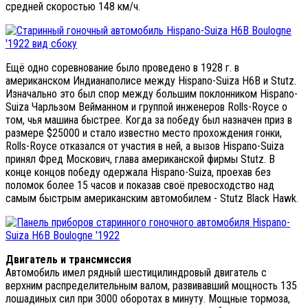
средней скоростью 148 км/ч.
Ещё одно соревнование было проведено в 1928 г. в
американском Индианаполисе между Hispano-Suiza H6B и Stutz.
Изначально это был спор между большим поклонником Hispano-
Suiza Чарльзом Вейманном и группой инженеров Rolls-Royce о
том, чья машина быстрее. Когда за победу был назначен приз в
размере $25000 и стало известно место прохождения гонки,
Rolls-Royce отказался от участия в ней, а вызов Hispano-Suiza
принял Фред Москович, глава американской фирмы Stutz. В
конце концов победу одержала Hispano-Suiza, проехав без
поломок более 15 часов и показав своё превосходство над
самым быстрым американским автомобилем - Stutz Black Hawk.
Двигатель и трансмиссия
Автомобиль имел рядный шестицилиндровый двигатель с
верхним распределительным валом, развивавший мощность 135
лошадиных сил при 3000 оборотах в минуту. Мощные тормоза,