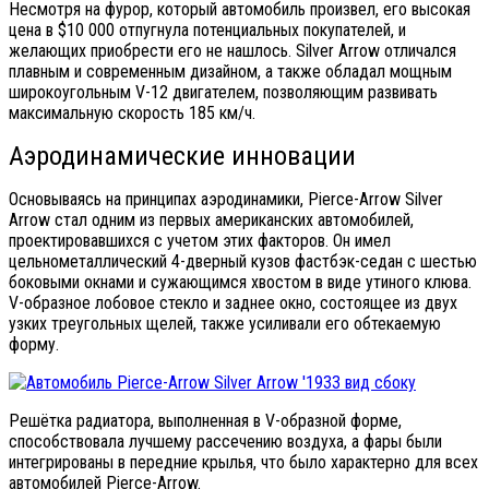
Несмотря на фурор, который автомобиль произвел, его высокая
цена в $10 000 отпугнула потенциальных покупателей, и
желающих приобрести его не нашлось. Silver Arrow отличался
плавным и современным дизайном, а также обладал мощным
широкоугольным V-12 двигателем, позволяющим развивать
максимальную скорость 185 км/ч.
Аэродинамические инновации
Основываясь на принципах аэродинамики, Pierce-Arrow Silver
Arrow стал одним из первых американских автомобилей,
проектировавшихся с учетом этих факторов. Он имел
цельнометаллический 4-дверный кузов фастбэк-седан с шестью
боковыми окнами и сужающимся хвостом в виде утиного клюва.
V-образное лобовое стекло и заднее окно, состоящее из двух
узких треугольных щелей, также усиливали его обтекаемую
форму.
Решётка радиатора, выполненная в V-образной форме,
способствовала лучшему рассечению воздуха, а фары были
интегрированы в передние крылья, что было характерно для всех
автомобилей Pierce-Arrow.