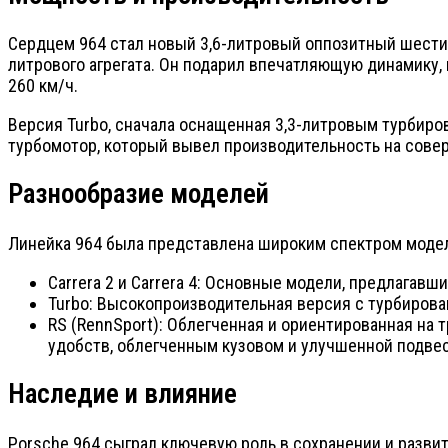
Сердцем 964 стал новый 3,6-литровый оппозитный шестиц
литрового агрегата. Он подарил впечатляющую динамику, п
260 км/ч.
Версия Turbo, сначала оснащенная 3,3-литровым турбиро
турбомотор, который вывел производительность на сове
Разнообразие моделей
Линейка 964 была представлена широким спектром модел
Carrera 2 и Carrera 4: Основные модели, предлагавши
Turbo: Высокопроизводительная версия с турбиров
RS (RennSport): Облегченная и ориентированная на
удобств, облегченным кузовом и улучшенной подвес
Наследие и влияние
Porsche 964 сыграл ключевую роль в сохранении и разви