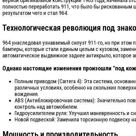
верной оригинальной конструкции 1963 года, начинала от
полностью переработать 911, что было бы рискованным ш
результатом чего и стал 964.
Технологическая революция под зна
964 унаследовал узнаваемый силуэт 911-го, но при этом
бамперы, которые стали единым целым с кузовом, замен
автоматическое выдвижное заднее антикрыло, которое а
Однако настоящие изменения произошли "под коже
Полным приводом (Carrera 4): Эта система, основан
различных условиях, особенно на скользких поверхн
вождения.
ABS (Антиблокировочная система): Значительно по
контроль над автомобилем.
Гидроусилителем руля: Улучшил маневренность и сн
Новой подвеской: Заменила торсионную подвеску на
Мощность и производительность