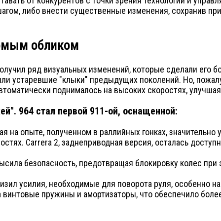
ставать от конкурентов с точки зрения технологий и упра
агом, либо внести существенные изменения, сохранив при
комым обликом
 получил ряд визуальных изменений, которые сделали его
или устаревшие "клыки" предыдущих поколений. Но, пожал
втоматически поднималось на высоких скоростях, улучшая
й". 964 стал первой 911-ой, оснащенной:
ная на опыте, полученном в раллийных гонках, значительно
остях. Carrera 2, заднеприводная версия, осталась доступ
высила безопасность, предотвращая блокировку колес при
изил усилия, необходимые для поворота руля, особенно на
 винтовые пружины и амортизаторы, что обеспечило более