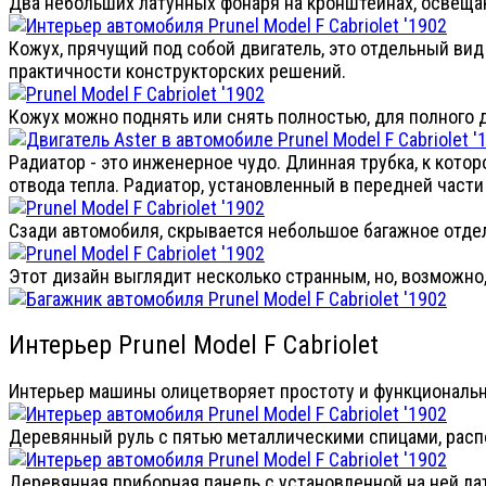
Два небольших латунных фонаря на кронштейнах, освеща
Кожух, прячущий под собой двигатель, это отдельный ви
практичности конструкторских решений.
Кожух можно поднять или снять полностью, для полного д
Радиатор - это инженерное чудо. Длинная трубка, к кот
отвода тепла. Радиатор, установленный в передней части
Сзади автомобиля, скрывается небольшое багажное отд
Этот дизайн выглядит несколько странным, но, возможно
Интерьер Prunel Model F Cabriolet
Интерьер машины олицетворяет простоту и функциональн
Деревянный руль с пятью металлическими спицами, распо
Деревянная приборная панель с установленной на ней ла