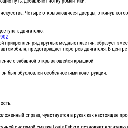
ющих путь, добавляют нотку романтики.
д искусства. Четыре открывающиеся дверцы, откинув котор
оступа к двигателю.
орой прикреплен ряд круглых медных пластин, образует зм
 автомобиля, предотвращает перегрев двигателя. В центре 
еление с забавной открывающейся крышкой.
, он был обусловлен особенностями конструкции.
ость.
ложенный справа, чувствуется в руках как настоящее про
тунной системой смазки Louis Febvre, позволяет водителю