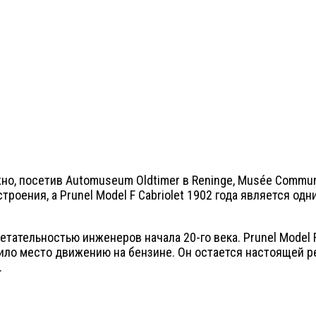
жно, посетив Automuseum Oldtimer в Reninge, Musée Communa
троения, а Prunel Model F Cabriolet 1902 года является о
ательностью инженеров начала 20-го века. Prunel Model F 
ило место движению на бензине. Он остается настоящей р
.