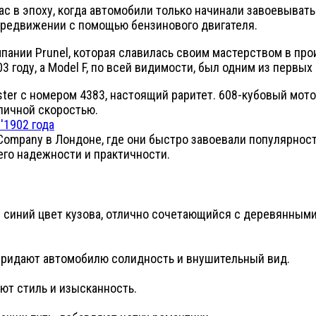
с в эпоху, когда автомобили только начинали завоевывать
ередвижении с помощью бензинового двигателя.
мпании Prunel, которая славилась своим мастерством в пр
 году, а Model F, по всей видимости, был одним из первы
ter с номером 4383, настоящий раритет. 608-кубовый мот
иличной скоростью.
Company в Лондоне, где они быстро завоевали популярность
 его надежности и практичности.
 синий цвет кузова, отлично сочетающийся с деревянными
 придают автомобилю солидность и внушительный вид.
т стиль и изысканность.