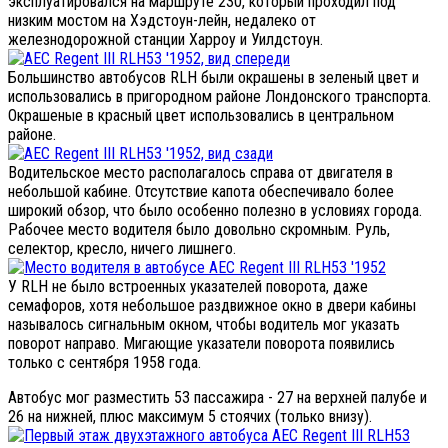
эксплуатировался на маршруте 230, который проходил под
низким мостом на Хэдстоун-лейн, недалеко от
железнодорожной станции Харроу и Уилдстоун.
Большинство автобусов RLH были окрашены в зеленый цвет и
использовались в пригородном районе Лондонского транспорта.
Окрашеные в красный цвет использовались в центральном
районе.
Водительское место располагалось справа от двигателя в
небольшой кабине. Отсутствие капота обеспечивало более
широкий обзор, что было особенно полезно в условиях города.
Рабочее место водителя было довольно скромным. Руль,
селектор, кресло, ничего лишнего.
У RLH не было встроенных указателей поворота, даже
семафоров, хотя небольшое раздвижное окно в двери кабины
называлось сигнальным окном, чтобы водитель мог указать
поворот направо. Мигающие указатели поворота появились
только с сентября 1958 года.
Автобус мог разместить 53 пассажира - 27 на верхней палубе и
26 на нижней, плюс максимум 5 стоячих (только внизу).