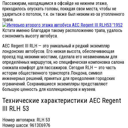
Пассажирам, находящимся в офсайде на нижнем этаже,
приходилось опускать головы, покидая свои места, чтобы не
удариться о потолок, т.к. он также был низким из-за утопленного
трапа.
Кстати именно благодаря такому расположению трапа, удалось
сэкономить высоту автобуса.
AEC Regent III RLH — это уникальный и редкий экземпляр
лондонских автобусов. Его низкая высота, обеспечивающая
проезд под низкими мостами, сделала его незаменимым для
определённых маршрутов, но специфическая компоновка салона
снижала комфорт для пассажиров. Сегодня RLH — это часть
истории общественного транспорта Лондона, символ
инженерных решений, принятых для преодоления городских
ограничений. Сохранившиеся экземпляры представляют
большую ценность для коллекционеров и музеев.
Технические характеристики AEC Regent
III RLH 53
Номер автопарка: RLH 53
Номер шасси: 9613E6976