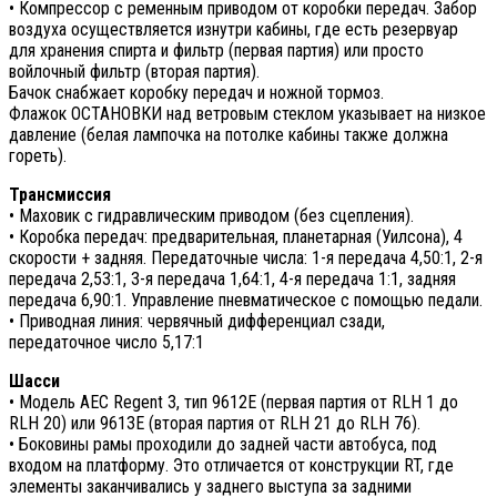
• Компрессор с ременным приводом от коробки передач. Забор
воздуха осуществляется изнутри кабины, где есть резервуар
для хранения спирта и фильтр (первая партия) или просто
войлочный фильтр (вторая партия).
Бачок снабжает коробку передач и ножной тормоз.
Флажок ОСТАНОВКИ над ветровым стеклом указывает на низкое
давление (белая лампочка на потолке кабины также должна
гореть).
Трансмиссия
• Маховик с гидравлическим приводом (без сцепления).
• Коробка передач: предварительная, планетарная (Уилсона), 4
скорости + задняя. Передаточные числа: 1-я передача 4,50:1, 2-я
передача 2,53:1, 3-я передача 1,64:1, 4-я передача 1:1, задняя
передача 6,90:1. Управление пневматическое с помощью педали.
• Приводная линия: червячный дифференциал сзади,
передаточное число 5,17:1
Шасси
• Модель AEC Regent 3, тип 9612E (первая партия от RLH 1 до
RLH 20) или 9613E (вторая партия от RLH 21 до RLH 76).
• Боковины рамы проходили до задней части автобуса, под
входом на платформу. Это отличается от конструкции RT, где
элементы заканчивались у заднего выступа за задними