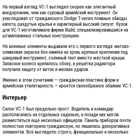
На первый взгляд VC-1 выглядел скорее как элегантный
внедорожник, чем как суровый армейский инструмент. Он
унаследовал от гражданского Dodge T-series плавные обводы
капота, раздутые крылья и характерный высокий силуэт. Кузов
для VC-1 изготавливала фирма Budd, специализировавшаяся на
штампованных стальных конструкциях.
Но военные элементы выдавали его с первого взгляда: матово-
оливковая окраска без намёка на хром, крупные крепления под
шанцевый инструмент, съёмный тент вместо жёсткой крыши.
Запасное колесо крепилось сбоку, а решётка радиатора
получила защиту от веток и мелких ударов.
Именно в этом сочетании — гражданская пластика форм и
армейская утилитарность — кроется своеобразное обаяние VC-1.
Интерьер
Салон VC-1 был предельно прост. Водитель и командир
располагались на отдельных сиденьях, а позади них могли
разместиться ещё несколько офицеров. Панель приборов почти
полностью повторяла гражданскую, но лишилась декоративных
элементов. Всё выглядело строго, функционально и несколько