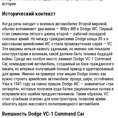
история.
Исторический контекст
Когда речь заходит о военных автомобилях Второй мировой,
обычно вспоминают два имени — Willys MB и Dodge WC. Первый
стал символом лёгкого джипа, второй — рабочей лошадкой
союзных армий. Но между гражданскими Dodge конца 30-х и
массовыми армейскими WC стояла промежуточная серия — VC.
Эти машины нельзя назвать удачными, но именно они показали
конструкторам и военным, какой должна быть техника будущей
войны. Среди них особое место занимал Dodge VC-1 Command
Car, командирский автомобиль, созданный на базе гражданского
пикапа, но впервые получивший полный привод и адаптированный
для армии. Именно на примере этих машин Dodge понял, как
нужно строить армейские автомобили: проще, шире, устойчивее.
Уже в 1941 году на смену пришли Dodge WC — знаменитые «три
четверти», которые получили куда более рациональные кузова и
исправили все ошибки предшественников. Таким образом, VC
стал «учебным этапом» для конструкторов, позволив армии
обкатать идею массового полноприводного автомобиля.
Внешность Dodge VC-1 Command Car