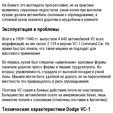
На бумаге это выглядело прогрессивно, но на практике
выявились серьёзные недостатки: узкая колея при высоком
кузове делала автомобиль склонным к опрокидыванию, а
сложный кузов оказался дорогим и неудобным в ремонте.
Эксплуатация и проблемы
Всего в 1939–1940 гг. выпустили 4 640 автомобилей VC всех
модификаций, из них около 2 129 в версии VC-1 Command Car. Но
армия быстро поняла, что такая машина не подходит для
массового применения.
Во-первых, кузов был слишком «цивильным»: красивые формы
означали дорогие пресс-формы и лишние трудозатраты. Во-
вторых, управляемость страдала от высокой посадки и узкой
базы. Машина могла быть удобной на дороге, но на пересечённой
местности это превращалось в риск опрокидывания.
Поэтому VC-серия в боевых действиях почти не участвовала.
Большинство автомобилей осело на американских базах, лишь
немногие попали к союзникам (отмечены поставки в Аргентину).
Технические характеристики Dodge VC-1