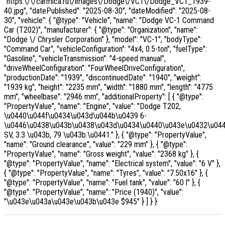
"https:\/\/carmica.ru\/images\/Dodge\/VC1\/Dodge_VC1_1939-
40.jpg", "datePublished": "2025-08-30", "dateModified": "2025-08-
30", "vehicle": { "@type": "Vehicle", "name": "Dodge VC-1 Command
Car (T202)", "manufacturer": { "@type": "Organization", "name":
"Dodge \/ Chrysler Corporation" }, "model": "VC-1", "bodyType":
"Command Car", "vehicleConfiguration": "4x4, 0.5-ton", "fuelType":
"Gasoline", "vehicleTransmission": "4-speed manual",
"driveWheelConfiguration": "FourWheelDriveConfiguration",
"productionDate": "1939", "discontinuedDate": "1940", "weight":
"1939 kg", "height": "2235 mm", "width": "1880 mm", "length": "4775
mm", "wheelbase": "2946 mm", "additionalProperty": [ { "@type":
"PropertyValue", "name": "Engine", "value": "Dodge T202,
\u0440\u044f\u0434\u043d\u044b\u0439 6-
\u0446\u0438\u043b\u0438\u043d\u0434\u0440\u043e\u0432\u04
SV, 3.3 \u043b, 79 \u043b.\u0441." }, { "@type": "PropertyValue",
"name": "Ground clearance", "value": "229 mm" }, { "@type":
"PropertyValue", "name": "Gross weight", "value": "2368 kg" }, {
"@type": "PropertyValue", "name": "Electrical system", "value": "6 V" },
{ "@type": "PropertyValue", "name": "Tyres", "value": "7.50x16" }, {
"@type": "PropertyValue", "name": "Fuel tank", "value": "60 l" }, {
"@type": "PropertyValue", "name": "Price (1940)", "value":
"\u043e\u043a\u043e\u043b\u043e $945" } ] } }