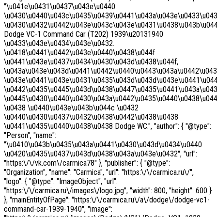
"\u041e\u0431\u0437\u043e\u0440
\u0430\u0440\u043c\u0435\u0439\u0441\u043a\u043e\u0433\u04
\u0430\u0432\u0442\u043e\u043c\u043e\u0431\u0438\u043b\u044
Dodge VC-1 Command Car (T202) 1939\u20131940
\u0433\u043e\u0434\u043e\u0432.
\u0418\u0441\u0442\u043e\u0440\u0438\u044f
\u0441\u043e\u0437\u0434\u0430\u043d\u0438\u044f,
\u043a\u043e\u043d\u0441\u0442\u0440\u0443\u043a\u0442\u04
\u043e\u0441\u043e\u0431\u0435\u043d\u043d\u043e\u0441\u044
\u0442\u0435\u0445\u043d\u0438\u0447\u0435\u0441\u043a\u04
\u0445\u0430\u0440\u0430\u043a\u0442\u0435\u0440\u0438\u04
\u0438 \u0440\u043e\u043b\u044c \u0432
\u0440\u0430\u0437\u0432\u0438\u0442\u0438\u0438
\u0441\u0435\u0440\u0438\u0438 Dodge WC.", "author": { "@type":
"Person", "name":
"\u0410\u043b\u0435\u043a\u0441\u0430\u043d\u0434\u0440
\u0420\u0435\u0437\u043d\u0438\u043a\u043e\u0432", "url":
"https:\/\/vk.com\/carmica78" }, "publisher": { "@type":
"Organization", "name": "Carmica", "url": "https:\/\/carmica.ru\/",
"logo": { "@type": "ImageObject", "url":
"https:\/\/carmica.ru\/images\/logo.jpg", "width": 800, "height": 600 }
}, "mainEntityOfPage": "https:\/\/carmica.ru\/a\/dodge\/dodge-vc1-
command-car-1939-1940", "image":