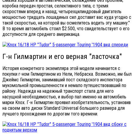
Смазка хорошая и автоматическая; охлаждение без проблем;
коробка передач простая, селективного типа, с тремя
скоростями вперед и назад; четырехцилиндровый двигатель
мощностью тридцать лошадиных сил доставит вас куда угодно с
такой скоростью, на которой вы осмелитесь водить эту машину."
В то время автомобиль стоил $2.500, что свидетельствует о его
доступности для среднего американца.
Г-н Гилмартин и его верная "ласточка"
История конкретного экземпляра этой модели начинается с
покупки г-ном Гилмартином из Нели, Небраска. Возможно, им был
Джеймс Гилмартин, занимавший пост складского инспектора
мукомольной промышленности и немало путешествовавший по
району. Надежда на надежный транспорт стала для него
насущной необходимостью, и выбор пал именно на автомобиль
марки Knox. Г-н Гилмартин проявил изобретательность, установив
на своем авто диски Standard Universal большего размера для
лучшего прохождения по дорогам того времени.