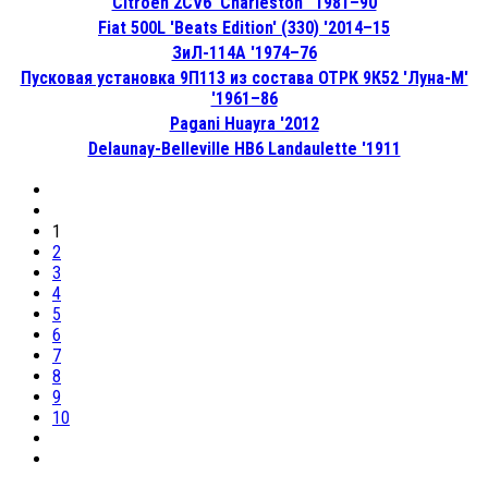
Citroën 2CV6 'Charleston' '1981–90
Fiat 500L 'Beats Edition' (330) '2014–15
ЗиЛ-114А '1974–76
Пусковая установка 9П113 из состава ОТРК 9К52 'Луна-М'
'1961–86
Pagani Huayra '2012
Delaunay-Belleville HB6 Landaulette '1911
1
2
3
4
5
6
7
8
9
10