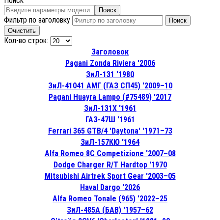
Поиск
Поиск
Фильтр по заголовку
Поиск
Очистить
Кол-во строк:
Заголовок
Pagani Zonda Riviera '2006
ЗиЛ-131 '1980
ЗиЛ-41041 АМГ (ГАЗ СП45) '2009–10
Pagani Huayra Lampo (#75489) '2017
ЗиЛ-131Х '1961
ГАЗ-47Ш '1961
Ferrari 365 GTB/4 'Daytona' '1971–73
ЗиЛ-157КЮ '1964
Alfa Romeo 8C Competizione '2007–08
Dodge Charger R/T Hardtop '1970
Mitsubishi Airtrek Sport Gear '2003–05
Haval Dargo '2026
Alfa Romeo Tonale (965) '2022–25
ЗиЛ-485А (БAB) '1957–62