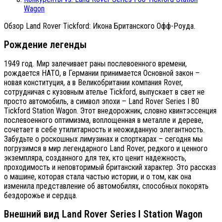
Wagon
Обзор Land Rover Tickford: Икона Британского Офф-Роуда.
Рождение легенды
1949 год. Мир залечивает раны послевоенного времени,
рождается НАТО, в Германии принимается Основной закон –
новая конституция, а в Великобритании компания Rover,
сотрудничая с кузовным ателье Tickford, выпускает в свет не
просто автомобиль, а символ эпохи – Land Rover Series I 80
Tickford Station Wagon. Этот внедорожник, словно квинтэссенция
послевоенного оптимизма, воплощенная в металле и дереве,
сочетает в себе утилитарность и неожиданную элегантность.
Забудьте о роскошных лимузинах и спорткарах – сегодня мы
погрузимся в мир легендарного Land Rover, редкого и ценного
экземпляра, созданного для тех, кто ценит надежность,
проходимость и неповторимый британский характер. Это рассказ
о машине, которая стала частью истории, и о том, как она
изменила представление об автомобилях, способных покорять
бездорожье и сердца.
Внешний вид Land Rover Series I Station Wagon