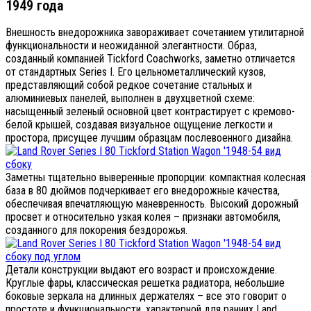
1949 года
Внешность внедорожника завораживает сочетанием утилитарной
функциональности и неожиданной элегантности. Образ,
созданный компанией Tickford Coachworks, заметно отличается
от стандартных Series I. Его цельнометаллический кузов,
представляющий собой редкое сочетание стальных и
алюминиевых панелей, выполнен в двухцветной схеме:
насыщенный зеленый основной цвет контрастирует с кремово-
белой крышей, создавая визуальное ощущение легкости и
простора, присущее лучшим образцам послевоенного дизайна.
Заметны тщательно выверенные пропорции: компактная колесная
база в 80 дюймов подчеркивает его внедорожные качества,
обеспечивая впечатляющую маневренность. Высокий дорожный
просвет и относительно узкая колея – признаки автомобиля,
созданного для покорения бездорожья.
Детали конструкции выдают его возраст и происхождение.
Круглые фары, классическая решетка радиатора, небольшие
боковые зеркала на длинных держателях – все это говорит о
простоте и функциональности, характерной для ранних Land