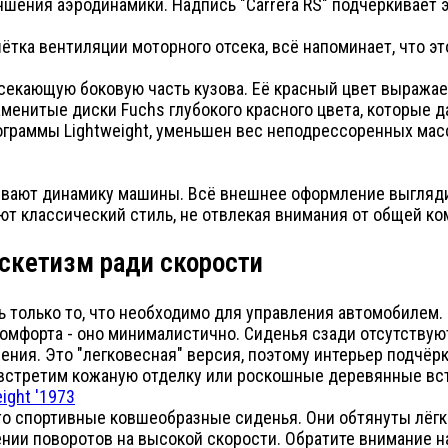
чшения аэродинамики. Надпись "Carrera RS" подчёркивает 
тка вентиляции моторного отсека, всё напоминает, что эт
ресекающую боковую часть кузова. Её красный цвет выража
аменитые диски Fuchs глубокого красного цвета, которые 
граммы Lightweight, уменьшен вес неподрессоренных масс
вают динамику машины. Всё внешнее оформление выгляди
т классический стиль, не отвлекая внимания от общей ко
 Аскетизм ради скорости
ь только то, что необходимо для управления автомобилем.
комфорта - оно минималистично. Сиденья сзади отсутствую
нения. Это "легковесная" версия, поэтому интерьер подчё
е встретим кожаную отделку или роскошные деревянные вс
это спортивные ковшеобразные сиденья. Они обтянуты лёг
ии поворотов на высокой скорости. Обратите внимание н