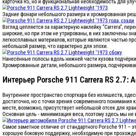
карточка RS, но и функциональная необходимость для улу
Задние фонари небольшого размера и хромированная решё
Взгляд цепляется за характерную наклейку "Carrera", пе
широкие, но при этом не утрированы, в них заключены зн
легкосплавных материалов, которые являются частью про
небольшой размер, что характерно для эпохи.
Нанесённые полосы вдоль нижней части кузова подчёрки
Хромированные детали, небольшого размера, подчёркиваю
Интерьер Porsche 911 Carrera RS 2.7:
Внутреннее пространство спорткара без излишеств, здес
достаточно, но с точки зрения современного понимания 
месте, возможно, присутствует небольшой отсек для хра
Основная цель - минимизация веса, поэтому здесь мы н
Самое заметное отличие от стандартного Porsche 911 – 
хорошую боковую поддержку, необходимую при прохожден