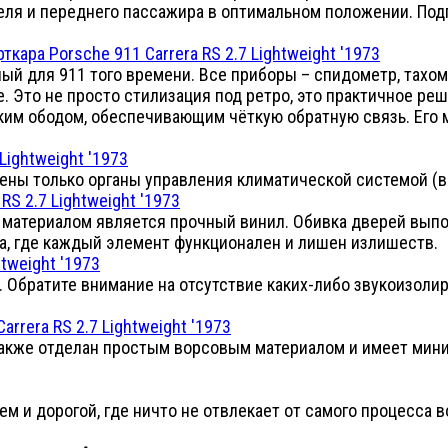
еля и переднего пассажира в оптимальном положении. По
ый для 911 того времени. Все приборы – спидометр, тахом
е. Это не просто стилизация под ретро, это практичное 
онким ободом, обеспечивающим чёткую обратную связь. Ег
ены только органы управления климатической системой (в
материалом является прочный винил. Обивка дверей выпол
а, где каждый элемент функционален и лишен излишеств.
. Обратите внимание на отсутствие каких-либо звукоизоли
также отделан простым ворсовым материалом и имеет мини
ем и дорогой, где ничто не отвлекает от самого процесса 