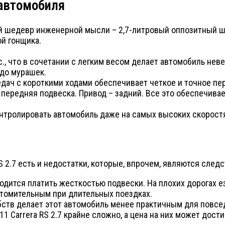
 автомобиля
щий шедевр инженерной мысли – 2,7-литровый оппозитный
ой гонщика.
.с., что в сочетании с легким весом делает автомобиль н
 до мурашек.
едач с короткими ходами обеспечивает четкое и точное пе
 передняя подвеска. Привод – задний. Все это обеспечива
нтролировать автомобиль даже на самых высоких скорост
S 2.7 есть и недостатки, которые, впрочем, являются след
одится платить жесткостью подвески. На плохих дорогах е
 утомительным при длительных поездках.
бств делает этот автомобиль менее практичным для повсе
1 Carrera RS 2.7 крайне сложно, а цена на них может дост