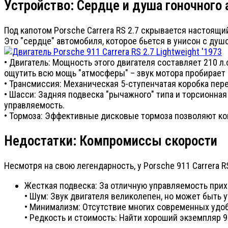
Устройство: Сердце и душа гоночного
Под капотом Porsche Carrera RS 2.7 скрывается настоя
Это "сердце" автомобиля, которое бьется в унисон с душ
• Двигатель: Мощность этого двигателя составляет 210 л
ощутить всю мощь "атмосферы" – звук мотора пробирает
• Трансмиссия: Механическая 5-ступенчатая коробка пер
• Шасси: Задняя подвеска "рычажного" типа и торсионная
управляемость.
• Тормоза: Эффективные дисковые тормоза позволяют ко
Недостатки: Компромиссы скорости
Несмотря на свою легендарность, у Porsche 911 Carrera R
Жесткая подвеска: За отличную управляемость прих
• Шум: Звук двигателя великолепен, но может быть
• Минимализм: Отсутствие многих современных удо
• Редкость и стоимость: Найти хороший экземпляр 91