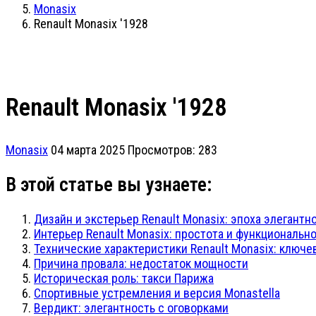
Monasix
Renault Monasix '1928
Renault Monasix '1928
Monasix
04 марта 2025
Просмотров: 283
В этой статье вы узнаете:
Дизайн и экстерьер Renault Monasix: эпоха элегантн
Интерьер Renault Monasix: простота и функциональн
Технические характеристики Renault Monasix: ключе
Причина провала: недостаток мощности
Историческая роль: такси Парижа
Спортивные устремления и версия Monastella
Вердикт: элегантность с оговорками