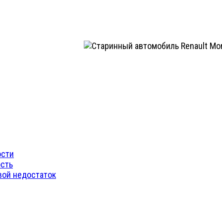
ости
ость
вой недостаток