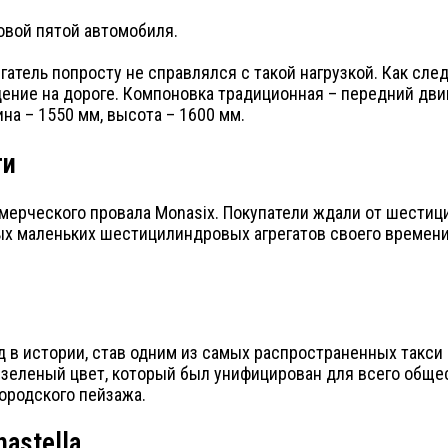
совой пятой автомобиля.
гатель попросту не справлялся с такой нагрузкой. Как сл
ение на дороге. Компоновка традиционная – передний двиг
на – 1550 мм, высота – 1600 мм.
ти
мерческого провала Monasix. Покупатели ждали от шести
мых маленьких шестицилиндровых агрегатов своего времен
 в истории, став одним из самых распространенных такси в
 зеленый цвет, который был унифицирован для всего общес
ородского пейзажа.
astella