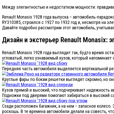
Между элегантностью и недостатком мощности: правдивый
Renault Monasix 1928 года выпуска – автомобиль-парадо
RY310385, строился с 1927 по 1932 год и, несмотря на 
Давайте подробно рассмотрим этот автомобиль, учитывая
Дизайн и экстерьер Renault Monasix: э
Renault Monasix 1928 года выглядит так, будто время ос
угловатый, легко узнаваемый кузов, который напоминает 
Передняя часть автомобиля выделяется вертикальной ре
Круглые фары по бокам решетки выглядят скромно, но он
Кузов прямой и высокий, что подчеркивает надежность ав
Подножки под дверями помогают забираться в высокий с
Сзади расположен багажник, а на нем – запасное колесо.
роскошь. В те времена автомобили делали на совесть, ч