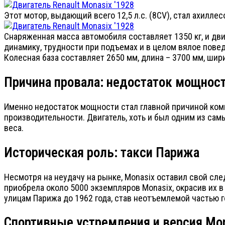
Этот мотор, выдающий всего 12,5 л.с. (8CV), стал ахилле
Снаряженная масса автомобиля составляет 1350 кг, и дви
динамику, трудности при подъемах и в целом вялое повед
Колесная база составляет 2650 мм, длина – 3700 мм, шири
Причина провала: недостаток мощнос
Именно недостаток мощности стал главной причиной ком
производительности. Двигатель, хоть и был одним из са
веса.
Историческая роль: такси Парижа
Несмотря на неудачу на рынке, Monasix оставил свой след
приобрела около 5000 экземпляров Monasix, окрасив их в
улицам Парижа до 1962 года, став неотъемлемой частью г
Спортивные устремления и версия Mon