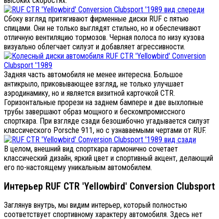
высоких скоростях.
Сбоку взгляд притягивают фирменные диски RUF с пятью
спицами. Они не только выглядят стильно, но и обеспечивают
отличную вентиляцию тормозов. Черная полоса по низу кузова
визуально облегчает силуэт и добавляет агрессивности.
Задняя часть автомобиля не менее интересна. Большое
антикрыло, приковывающее взгляд, не только улучшает
аэродинамику, но и является визитной карточкой CTR.
Горизонтальные прорези на заднем бампере и две выхлопные
трубы завершают образ мощного и бескомпромиссного
спорткара. При взгляде сзади безошибочно угадывается силуэт
классического Porsche 911, но с узнаваемыми чертами от RUF.
В целом, внешний вид спорткара гармонично сочетает
классический дизайн, яркий цвет и спортивный акцент, делающий
его по-настоящему уникальным автомобилем.
Интерьер RUF CTR 'Yellowbird' Conversion Clubsport
Заглянув внутрь, мы видим интерьер, который полностью
соответствует спортивному характеру автомобиля. Здесь нет