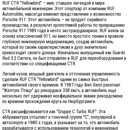
RUF CTR "Yellowbird" – имя, ставшее легендой в мире
автомобильной инженерии. Этот спорткар от компании RUF
Automobile, навсегда изменил представление о возможностях
Porsche 911. Этот автомобиль – не продукт серийного
производства, а результат кропотливой работы по превращению
Porsche 911 1989 года в нечто экстраординарное. RUF взяли за
основу классический 911, но вместо простого тюнинга провели
глубокую инженерную модернизацию, создав автомобиль,
который по своим характеристикам и духу значительно
превосходит своего донора. Изначально выпущенный как Guards
Red 3.2 Carrera, он был отправлен в RUF для переоборудования в
соответствии со спецификациями CTR.
Легкий кузов, мощный двигатель и отточенная управляемость
сделали RUF CTR "Yellowbird" одним из самых быстрых
автомобилей своего времени. В 1987 году Фил Хилл разогнал
"Желтую Птицу" до рекордных 338 км/ч, а автомобиль еще
несколько лет удерживал неофициальное звание рекордсмена
по времени прохождения круга на Нюрбургринге.
CTR расшифровывается как "Gruppe C Turbo RUF". Эта
аббревиатура отсылает к гоночной группе "C", популярной в
автоспорте в 1980-х годах, и указывает на то, что автомобиль
разрабатывался с использованием технологий и инженерных