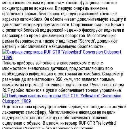
места излишествам и роскоши – только функциональность и
концентрация на вождении. В первую очередь внимание
привлекает каркас безопасности, подчеркивающий трековый
характер автомобиля. Он обеспечивает дополнительную защиту и
добавляет интерьеру брутальности. Спортивные сиденья Recaro
с развитой боковой поддержкой надежно фиксируют водителя и
пассажира во время динамичных поворотов. Многоточечные
ремни безопасности, также с надписью "Schroth", дополняют
картину и обеспечивают максимальную безопасность.
Панель приборов выполнена в классическом стиле, с
множеством аналоговых датчиков, предоставляющих всю
необходимую информацию о состоянии автомобиля. Спидометр
размечен до впечатляющих 350 км/ч, что является прямым
намеком на огромный потенциал под капотом. Руль с логотипом
RUF удобно ложится в руки и обеспечивает точное управление.
Отделка салона преимущественно черная, что создает строгую и
лаконичную атмосферу. Металлические накладки на педали
подчеркивают спортивный дух и обеспечивают отличное
сцепление с обувью. В целом, интерьер RUF CTR 'Yellowbird'
Conversion Clubsport – это идеальное сочетание