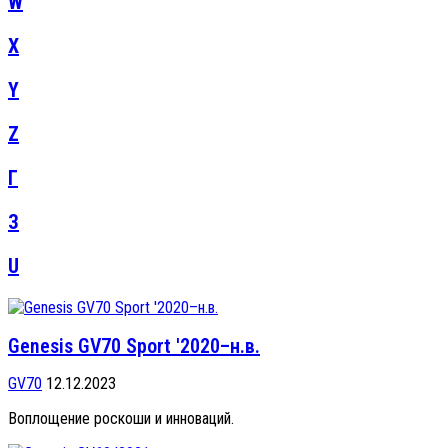
W
X
Y
Z
Г
З
U
Genesis GV70 Sport '2020–н.в.
GV70
12.12.2023
Воплощение роскоши и инноваций.