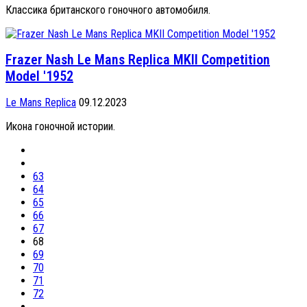
Классика британского гоночного автомобиля.
Frazer Nash Le Mans Replica MKII Competition
Model '1952
Le Mans Replica
09.12.2023
Икона гоночной истории.
63
64
65
66
67
68
69
70
71
72