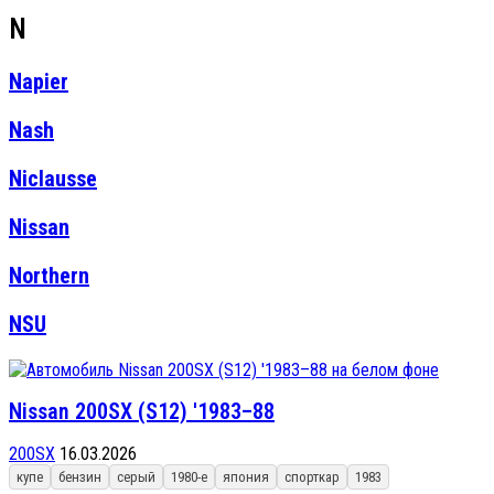
N
Napier
Nash
Niclausse
Nissan
Northern
NSU
Nissan 200SX (S12) '1983–88
200SX
16.03.2026
купе
бензин
серый
1980-е
япония
спорткар
1983