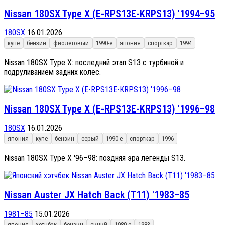
Nissan 180SX Type X (E-RPS13E-KRPS13) '1994–95
180SX
16.01.2026
купе
бензин
фиолетовый
1990-е
япония
спорткар
1994
Nissan 180SX Type X: последний этап S13 с турбиной и
подруливанием задних колес.
Nissan 180SX Type X (E-RPS13E-KRPS13) '1996–98
180SX
16.01.2026
япония
купе
бензин
серый
1990-е
спорткар
1996
Nissan 180SX Type X '96–98: поздняя эра легенды S13.
Nissan Auster JX Hatch Back (T11) '1983–85
1981–85
15.01.2026
япония
хетчбэк
бензин
синий
1980-е
1983