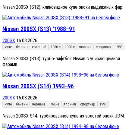
Nissan 200SX (S12): клиновидное купе эпохи выдвижных фар.
Nissan 200SX (S13) '1988–91
200SX
16.03.2026
купе
бензин
красный
1980-е
1990-е
япония
спорткар
1988
Nissan 200SX (S13): турбо-лифтбек Nissan с убирающимися
фарами.
Nissan 200SX (S14) 1993–96
200SX
16.03.2026
купе
бензин
черный
1990-е
япония
спорткар
1993
Nissan 200SX S14: турбированное купе из золотой эпохи JDM.