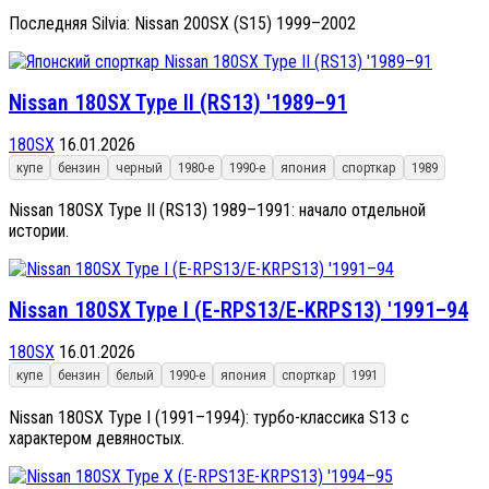
Последняя Silvia: Nissan 200SX (S15) 1999–2002
Nissan 180SX Type II (RS13) '1989–91
180SX
16.01.2026
купе
бензин
черный
1980-е
1990-е
япония
спорткар
1989
Nissan 180SX Type II (RS13) 1989–1991: начало отдельной
истории.
Nissan 180SX Type I (E-RPS13/E-KRPS13) '1991–94
180SX
16.01.2026
купе
бензин
белый
1990-е
япония
спорткар
1991
Nissan 180SX Type I (1991–1994): турбо-классика S13 с
характером девяностых.