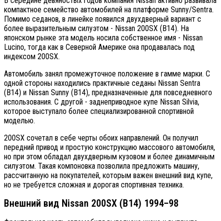
В середине девяностых годов компания Nissan активно развивала
компактное семейство автомобилей на платформе Sunny/Sentra.
Помимо седанов, в линейке появился двухдверный вариант с
более выразительным силуэтом - Nissan 200SX (B14). На
японском рынке эта модель носила собственное имя - Nissan
Lucino, тогда как в Северной Америке она продавалась под
индексом 200SX.
Автомобиль занял промежуточное положение в гамме марки. С
одной стороны находились практичные седаны Nissan Sentra
(B14) и Nissan Sunny (B14), предназначенные для повседневного
использования. С другой - заднеприводное купе Nissan Silvia,
которое выступало более специализированной спортивной
моделью.
200SX сочетал в себе черты обоих направлений. Он получил
передний привод и простую конструкцию массового автомобиля,
но при этом обладал двухдверным кузовом и более динамичным
силуэтом. Такая компоновка позволила предложить машину,
рассчитанную на покупателей, которым важен внешний вид купе,
но не требуется сложная и дорогая спортивная техника.
Внешний вид Nissan 200SX (B14) 1994–98