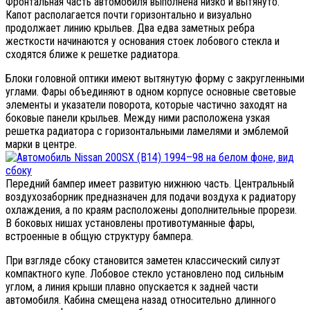
Фронтальная часть автомобиля выполнена низко и вытянуто.
Капот располагается почти горизонтально и визуально
продолжает линию крыльев. Два едва заметных ребра
жесткости начинаются у основания стоек лобового стекла и
сходятся ближе к решетке радиатора.
Блоки головной оптики имеют вытянутую форму с закругленными
углами. Фары объединяют в одном корпусе основные световые
элементы и указатели поворота, которые частично заходят на
боковые панели крыльев. Между ними расположена узкая
решетка радиатора с горизонтальными ламелями и эмблемой
марки в центре.
Передний бампер имеет развитую нижнюю часть. Центральный
воздухозаборник предназначен для подачи воздуха к радиатору
охлаждения, а по краям расположены дополнительные прорези.
В боковых нишах установлены противотуманные фары,
встроенные в общую структуру бампера.
При взгляде сбоку становится заметен классический силуэт
компактного купе. Лобовое стекло установлено под сильным
углом, а линия крыши плавно опускается к задней части
автомобиля. Кабина смещена назад относительно длинного