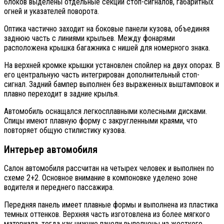
блоков выделены отдельные секции стоп-сигналов, габаритных
огней и указателей поворота.
Оптика частично заходит на боковые панели кузова, объединяя
заднюю часть с линиями крыльев. Между фонарями
расположена крышка багажника с нишей для номерного знака.
На верхней кромке крышки установлен спойлер на двух опорах. В
его центральную часть интегрирован дополнительный стоп-
сигнал. Задний бампер выполнен без выраженных выштамповок и
плавно переходит в задние крылья.
Автомобиль оснащался легкосплавными колесными дисками.
Спицы имеют плавную форму с закругленными краями, что
повторяет общую стилистику кузова.
Интерьер автомобиля
Салон автомобиля рассчитан на четырех человек и выполнен по
схеме 2+2. Основное внимание в компоновке уделено зоне
водителя и переднего пассажира.
Передняя панель имеет плавные формы и выполнена из пластика
темных оттенков. Верхняя часть изготовлена из более мягкого
материала, тогда как нижние панели выполнены из жесткого