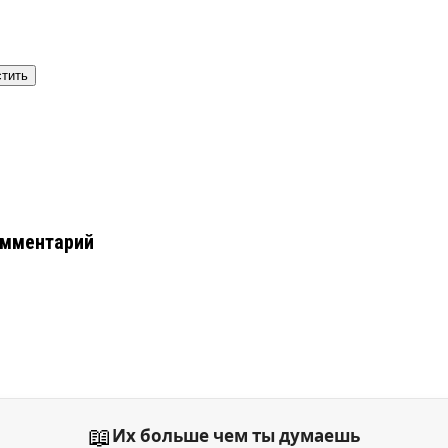
тить
омментарий
📖
Их больше чем ты думаешь