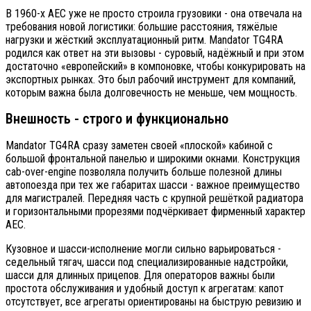
В 1960-х AEC уже не просто строила грузовики - она отвечала на
требования новой логистики: большие расстояния, тяжёлые
нагрузки и жёсткий эксплуатационный ритм. Mandator TG4RA
родился как ответ на эти вызовы - суровый, надёжный и при этом
достаточно «европейский» в компоновке, чтобы конкурировать на
экспортных рынках. Это был рабочий инструмент для компаний,
которым важна была долговечность не меньше, чем мощность.
Внешность - строго и функционально
Mandator TG4RA сразу заметен своей «плоской» кабиной с
большой фронтальной панелью и широкими окнами. Конструкция
cab-over-engine позволяла получить больше полезной длины
автопоезда при тех же габаритах шасси - важное преимущество
для магистралей. Передняя часть с крупной решёткой радиатора
и горизонтальными прорезями подчёркивает фирменный характер
AEC.
Кузовное и шасси-исполнение могли сильно варьироваться -
седельный тягач, шасси под специализированные надстройки,
шасси для длинных прицепов. Для операторов важны были
простота обслуживания и удобный доступ к агрегатам: капот
отсутствует, все агрегаты ориентированы на быструю ревизию и