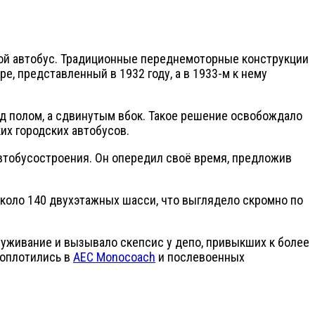
кой автобус. Традиционные переднемоторные конструкции
e, представленный в 1932 году, а в 1933-м к нему
од полом, а сдвинутым вбок. Такое решение освобождало
их городских автобусов.
автобусостроения. Он опередил своё время, предложив
около 140 двухэтажных шасси, что выглядело скромно по
уживание и вызывало скепсис у депо, привыкших к более
воплотились в
AEC Monocoach
и послевоенных