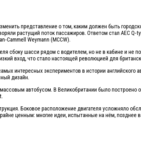
изменить представление о том, каким должен быть городс
оряли растущий поток пассажиров. Ответом стал AEC Q-typ
itan-Cammell Weymann (MCCW).
ля сбоку шасси рядом с водителем, но не в кабине и не п
изкий вход, что стало настоящей революцией для британск
 самых интересных экспериментов в истории английского 
нный дизайн.
л массовым автобусом. В Великобритании было построено 
t.
трукция. Боковое расположение двигателя усложняло обсл
крайне ценным: многие идеи, испытанные на нём, позднее 