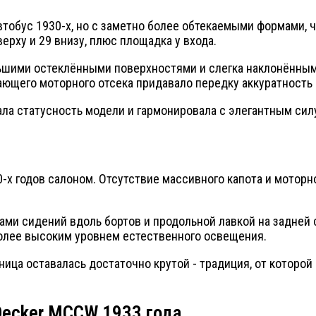
втобус 1930-х, но с заметно более обтекаемыми формами,
рху и 29 внизу, плюс площадка у входа.
льшими остеклёнными поверхностями и слегка наклонённы
ющего моторного отсека придавало передку аккуратность 
ла статусность модели и гармонировала с элегантным сил
х годов салоном. Отсутствие массивного капота и моторн
ми сидений вдоль бортов и продольной лавкой на задней с
более высоким уровнем естественного освещения.
тница оставалась достаточно крутой - традиция, от которо
-Decker MCCW 1933 года