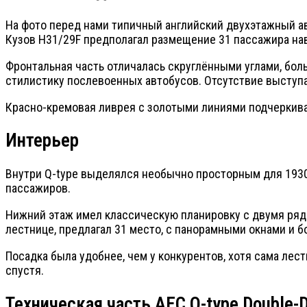
На фото перед нами типичный английский двухэтажный а
Кузов H31/29F предполагал размещение 31 пассажира наве
Фронтальная часть отличалась скруглёнными углами, бо
стилистику послевоенных автобусов. Отсутствие выступа
Красно-кремовая ливрея с золотыми линиями подчеркива
Интерьер
Внутри Q-type выделялся необычно просторным для 1930-
пассажиров.
Нижний этаж имел классическую планировку с двумя ряда
лестнице, предлагал 31 место, с панорамными окнами и 
Посадка была удобнее, чем у конкурентов, хотя сама лес
спустя.
Техническая часть AEC Q-type Double