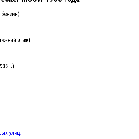
 бензин)
 нижний этаж)
33 г.)
рых улиц.