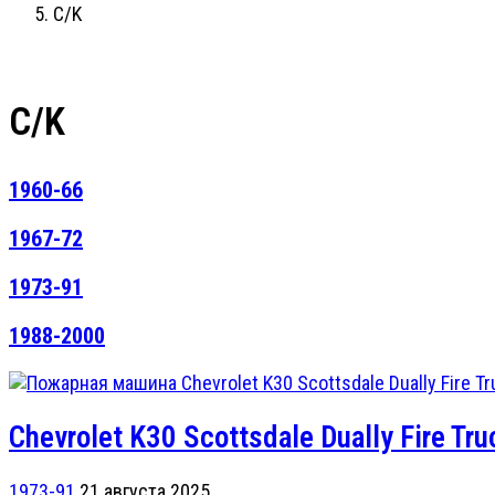
C/K
C/K
1960-66
1967-72
1973-91
1988-2000
Chevrolet K30 Scottsdale Dually Fire Tru
1973-91
21 августа 2025