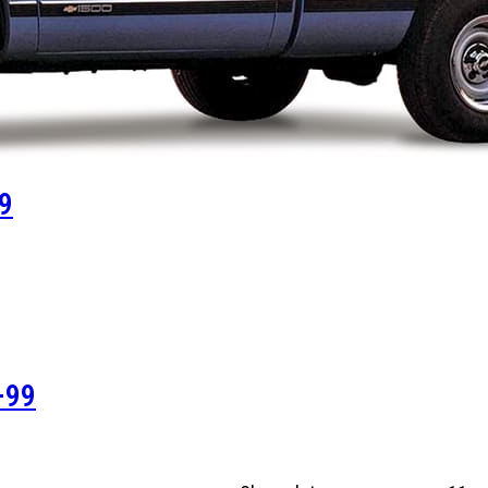
99
–99