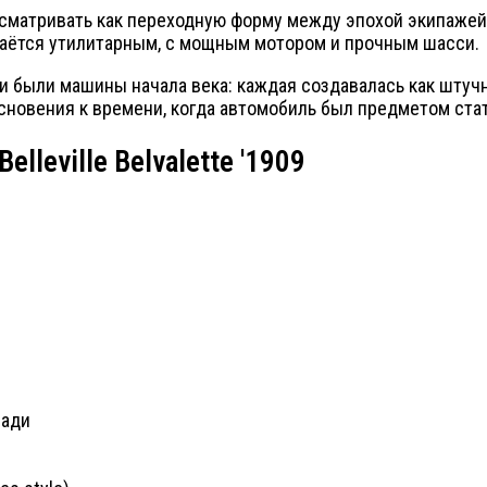
 рассматривать как переходную форму между эпохой экипаж
стаётся утилитарным, с мощным мотором и прочным шасси.
 были машины начала века: каждая создавалась как штучн
основения к времени, когда автомобиль был предметом стат
lleville Belvalette '1909
зади