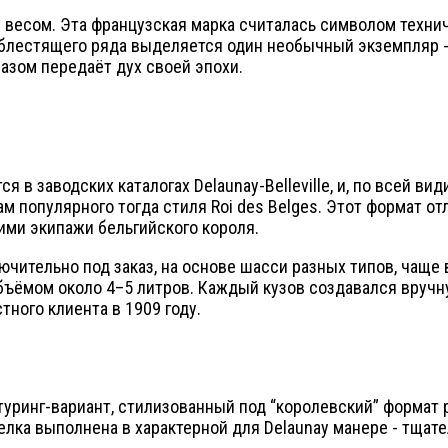
бым весом. Эта французская марка считалась символом техн
блестящего ряда выделяется один необычный экземпляр - Del
азом передаёт дух своей эпохи.
ся в заводских каталогах Delaunay-Belleville, и, по всей ви
 популярного тогда стиля Roi des Belges. Этот формат от
ми экипажи бельгийского короля.
лючительно под заказ, на основе шасси разных типов, чаще 
ом около 4–5 литров. Каждый кузов создавался вручную и
ного клиента в 1909 году.
туринг-вариант, стилизованный под “королевский” формат 
делка выполнена в характерной для Delaunay манере - тща