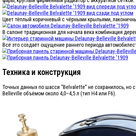
фары, круглый фирменный радиатор с аккуратной сеткой.
Цвет тёплый коричневый с чёрными крыльями, лаконичны
В салоне традиционная для начала века комбинация дере
Всё это создаёт ощущение раннего периода автомобилест
Техника и конструкция
Точных данных по шасси “Belvalette” не сохранилось, 
Belleville объёмом около 4,0–4,5 л (тип H4 или F6).