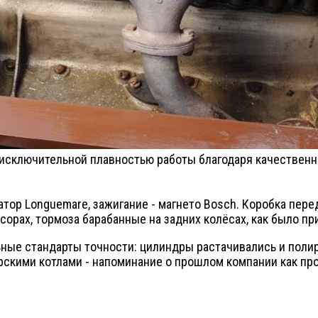
ь исключительной плавностью работы благодаря качествен
атор Longuemare, зажигание - магнето Bosch. Коробка пер
орах, тормоза барабанные на задних колёсах, как было при
ельные стандарты точности: цилиндры растачивались и поли
скими котлами - напоминание о прошлом компании как про