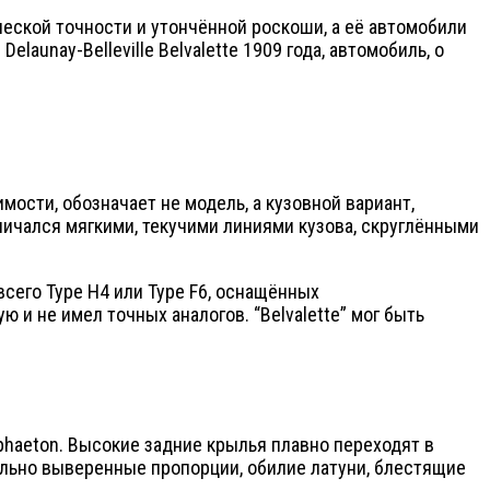
ической точности и утончённой роскоши, а её автомобили
aunay-Belleville Belvalette 1909 года, автомобиль, о
димости, обозначает не модель, а кузовной вариант,
личался мягкими, текучими линиями кузова, скруглёнными
всего Type H4 или Type F6, оснащённых
 не имел точных аналогов. “Belvalette” мог быть
phaeton. Высокие задние крылья плавно переходят в
тельно выверенные пропорции, обилие латуни, блестящие