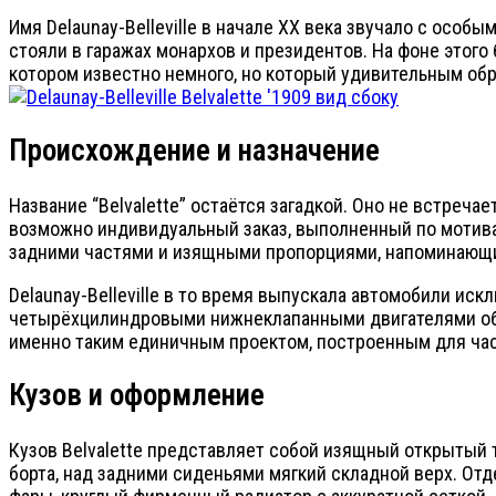
Имя Delaunay-Belleville в начале XX века звучало с осо
стояли в гаражах монархов и президентов. На фоне этого 
котором известно немного, но который удивительным обр
Происхождение и назначение
Название “Belvalette” остаётся загадкой. Оно не встречает
возможно индивидуальный заказ, выполненный по мотивам
задними частями и изящными пропорциями, напоминающи
Delaunay-Belleville в то время выпускала автомобили иск
четырёхцилиндровыми нижнеклапанными двигателями объём
именно таким единичным проектом, построенным для част
Кузов и оформление
Кузов Belvalette представляет собой изящный открытый 
борта, над задними сиденьями мягкий складной верх. От