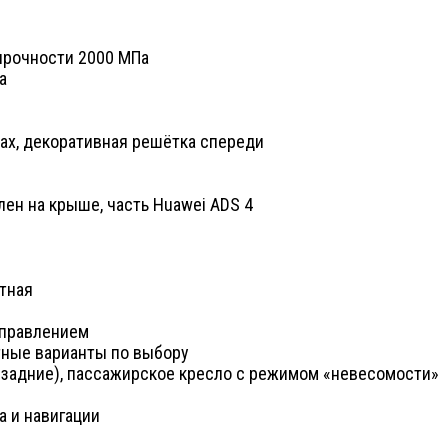
прочности 2000 МПа
а
ах, декоративная решётка спереди
ен на крыше, часть Huawei ADS 4
тная
управлением
етные варианты по выбору
и задние), пассажирское кресло с режимом «невесомости»
 и навигации