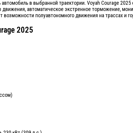
ь автомобиль в выбранной траектории. Voyah Courage 202
ы движения, автоматическое экстренное торможение, мони
ет возможности полуавтономного движения на трассах и го
urage 2025
ассом)
230 кВт (309 л.с.)