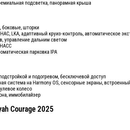
емиальная подсветка, панорамная крыша
, боковые, шторки
C, HAC, LKA, адаптивный круиз-контроль, автоматическое э
в, управление дальним светом
ОНАСС
томатическая парковка IPA
подстройкой и подогревом, бесключевой доступ
ная система на Harmony OS, сенсорные экраны, встроенны
рулевое колесо
лона, иммобилайзер
ah Courage 2025