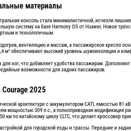
иальные материалы
тральная консоль стала минималистичной, исчезли лишни
льную систему на базе Harmony OS от Huawei. Новое трёх
ртным и технологичным.
одогрев, вентиляцию и массаж, а пассажирское кресло ос
,4 м² обеспечивают высокий уровень шумоизоляции и комф
а для ног, что добавляет удобства пассажирам. Дополняют
едийные возможности для задних пассажиров.
 Courage 2025
ической архитектуре с аккумулятором CATL емкостью 81 к
ем мощностью 309 л.с., а полноприводная модификация р
650 км по китайскому циклу CLTC, что делает кроссовер пр
настройкой для городской езды и трассы. Передние и за