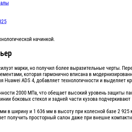
иалы
025
хнологической начинкой.
рьер
илуэт марки, но получил более выразительные черты. Пер
лементами, которая гармонично вписана в модернизирован
 Huawei ADS 4, добавляет технологичности и выделяет к
чности 2000 МПа, что обещает высокий уровень защиты па
линии боковых стекол и задней части кузова подчеркиваю
 мм в ширину и 1 636 мм в высоту при колесной базе 2 92
яет получить просторный салон даже при внешне компактн