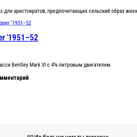
аз для аристократов, предпочитающих сельский образ жизн
per '1951–52
сси Bentley Mark VI с 4¼-литровым двигателем.
омментарий
📖
Их больше чем ты думаешь