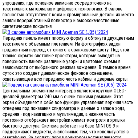
упрощения, где основное внимание сосредоточено на
текстильных материалах и цифровых технологиях. В салоне
полностью отсутствуют кожа и хромированные детали, их место
заняли переработанный полиэстер и высококачественные
синтетические покрытия.
Передняя панель имеет плоскую форму и обтянута двухцветным
текстилем с объемным плетением. На фотографиях виден
градиентный переход от синего к оранжевому цвету. Под этой
тканью скрыты световые проекторы, которые выводят на
поверхность панели различные узоры и цветовые схемы в
зависимости от выбранного режима вождения. В темное время
суток это создает динамическое фоновое освещение,
охватывающее всю переднюю часть кабины и дверные карты.
Центральным элементом интерьера является круглый OLED-
дисплей диаметром 240 мм с очень тонкими рамками. Этот
экран объединяет в себе все функции управления: верхняя часть
отведена под показания спидометра и данные о запасе хода,
средняя - под навигацию и мультимедиа, а нижняя часть
постоянно отображает настройки климат-контроля и ярлыки
быстрого доступа. Система работает на базе MINI OS 9 и
поддерживает виджеты, аналогичные тем, что используются в
смартфонах. За доплату перед водителем устанавливается