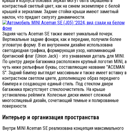
крыша и корпуса боковых зеркал могут быть окрашены в
контрастный светлый цвет, как на синем экземпляре с белой
крышей и зеркалами. Задние стойки крыши имеют заметный
наклон, что придает силуэту динамичности.
Задняя часть Aceman SE также имеет уникальный почерк.
Вертикальные задние фонари, как и передние, получили более
угловатую форму. В их внутреннем дизайне использована
светодиодная графика, формирующая узор, напоминающий
британский флаг (Union Jack) - это узнаваемая деталь для MINI.
По центру двери багажника расположен крупный логотип MINI, а
чуть ниже рельефные буквы, составляющие название "ACEMAN
S". Задний бампер выглядит массивным и также имеет вставку в
контрастном светлом цвете, дополняющую образ переднего
бампера и создающую единый стиль. Под стеклом двери
багажника присутствует стеклоочиститель. На крыше
установлены рейлинги. Колесные диски имеют сложный
многоспицевый дизайн, сочетающий темные и полированные
поверхности.
Интерьер и организация пространства
Внутри MINI Aceman SE реализована концепция максимального