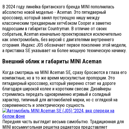
В 2024 году линейка британского бренда MINI пополнилась
абсолютно новой моделью - Aceman. Это пятидверный
кроссовер, который занял пустующую нишу между
классическим трехдверным хетчбэком Cooper и заметно
подросшим в габаритах Countryman. В отличие от своих
собратьев, Aceman изначально проектировался исключительно
как электромобиль, без версий с двигателями внутреннего
сгорания. Индекс J05 обозначает первое поколение этой модели,
а приставка SE указывает на более мощную техническую начинку.
Внешний облик и габариты MINI Aceman
Когда смотришь на MINI Aceman SE, сразу бросаются в глаза его
компактные, но в то же время мускулистые пропорции. Это
пятидверный кроссовер, который уверенно стоит на дороге
благодаря широкой колее и коротким свесам. Дизайнеры
стремились передать одновременно игривый и солидный
характер, типичный для автомобилей марки, но с оглядкой на
современность и электрическую сущность.
Передняя часть выглядит весьма самобытно. Традиционная для
MINI восьмиугольная решетка радиатора представляет