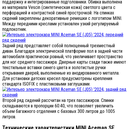
поддержку и интегрированные подголовники. Обивка выполнена
из материала Vescin (синтетическая кожа) светлого цвета с
перфорацией и контрастной синей прострочкой. На спинках
сидений закреплены декоративные ремешки с логотипом MINI.
Между передними креслами установлен узкий регулируемый
подлокотник.
Задний ряд представляет собой полноценный трехместный
диван. Благодаря электрической платформе пол в задней части
автомобиля практически ровный, что увеличивает пространство
для ног среднего пассажира. Дверные карты сзади также имеют
текстильные вставки синего цвета и золотистые ручки
открывания дверей, выполненные из анодированного металла.
Для установки детских кресел предусмотрены крепления
стандарта ISOFIX с пластиковыми заглушками.
Второй ряд сидений рассчитан на трех пассажиров. Спинки
складываются в пропорции 60:40, что позволяет увеличить
объем багажного отделения с базовых 300 литров до 1005
литров.
Технические характеристики MINI Aceman SE