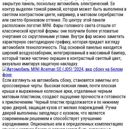
закрытую панель, поскольку автомобиль электрический. Ее
контур выделен тонкой рамкой, которая может быть выполнена в
светлом контрастном цвете, например, в матовом серебристом
или светло-бронзовом оттенке. По центру этой панели
расположен логотип MINI. Фары головного света отошли от
классической круглой формы: они получили более угловатые
очертания со скругленными углами. Внутри фар можно заметить
характерную светодиодную графику, которая придает взгляду
автомобиля технологичность. Под основной панелью находится
широкий воздухозаборник, интегрированный в массивный бампер,
который также частично окрашен в контрастный светлый цвет,
визуально имитируя защитную накладку.
Если взглянуть на автомобиль сбоку, становятся заметны его
кроссоверные черты. Высокая поясная линия, почти плоская
крыша и выраженные колесные арки, отделанные черным
матовым пластиком, создают ощущение прочности и готовности
к приключениям. Черный пластик продолжается и по нижнему
краю дверей, защищая кузов от мелких повреждений. Ручки
дверей выполнены заподлицо с кузовом, что является
современным решением и способствует улучшению
аэродинамики. Опционально или в определенных комплектациях