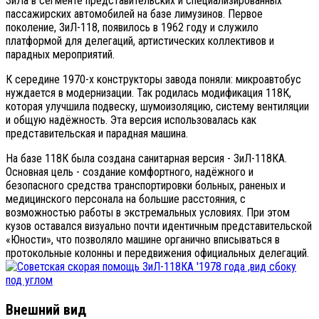
ЗиЛа в сегменте представительских и специализированных
пассажирских автомобилей на базе лимузинов. Первое
поколение, ЗиЛ-118, появилось в 1962 году и служило
платформой для делегаций, артистических коллективов и
парадных мероприятий.
К середине 1970-х конструкторы завода поняли: микроавтобус
нуждается в модернизации. Так родилась модификация 118К,
которая улучшила подвеску, шумоизоляцию, систему вентиляции
и общую надёжность. Эта версия использовалась как
представительская и парадная машина.
На базе 118К была создана санитарная версия - ЗиЛ-118КА.
Основная цель - создание комфортного, надёжного и
безопасного средства транспортировки больных, раненых и
медицинского персонала на большие расстояния, с
возможностью работы в экстремальных условиях. При этом
кузов оставался визуально почти идентичным представительской
«Юности», что позволяло машине органично вписываться в
протокольные колонны и передвижения официальных делегаций.
Внешний вид