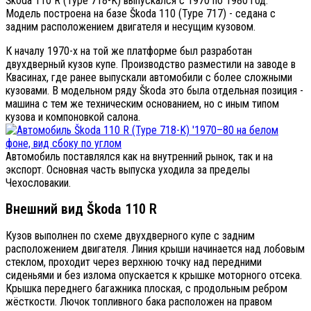
Škoda 110 R (Type 718-K) выпускался с 1970 по 1980 год.
Модель построена на базе Škoda 110 (Type 717) - седана с
задним расположением двигателя и несущим кузовом.
К началу 1970-х на той же платформе был разработан
двухдверный кузов купе. Производство разместили на заводе в
Квасинах, где ранее выпускали автомобили с более сложными
кузовами. В модельном ряду Škoda это была отдельная позиция -
машина с тем же техническим основанием, но с иным типом
кузова и компоновкой салона.
Автомобиль поставлялся как на внутренний рынок, так и на
экспорт. Основная часть выпуска уходила за пределы
Чехословакии.
Внешний вид Škoda 110 R
Кузов выполнен по схеме двухдверного купе с задним
расположением двигателя. Линия крыши начинается над лобовым
стеклом, проходит через верхнюю точку над передними
сиденьями и без излома опускается к крышке моторного отсека.
Крышка переднего багажника плоская, с продольным ребром
жёсткости. Лючок топливного бака расположен на правом