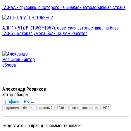
ГАЗ-АА - грузовик, с которого начиналась автомобильная страна
АЛГ-17(51)ЛЧ (1963–1967): советская автолестница на базе
ГАЗ-51, которая умела больше, чем кажется
Александр Резников
автор обзора
Профиль в ВК →
грузовик
бензин
красный
1930-е
ссср
пожарная
1932
Недостаточно прав для комментирования