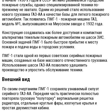
В начале 1930-х годов в СССР активно развивались городские
пожарные службы, однако специализированной техники по-
прежнему не хватало. Одним из решений стало использование
нового грузовика ГАЗ-АА в качестве базы для легкого пожарного
автомобиля. Так появилась ПМГ-1 - пожарная машина ГАЗ,
модель №1, выпускавшаяся на Миусском заводе с 1932 года.
Конструкция создавалась как более доступная и компактная
альтернатива тяжелым пожарным автомобилям на шасси ЗИС.
Основной задачей ПМГ-1 было быстрое прибытие к месту
пожара и подача воды в городских условиях.
ПМГ-1 стала одной из первых советских серийных пожарных
машин, созданных на базе массового отечественного грузовика.
Использование шасси ГАЗ-АА позволило удешевить
производство и упростить обслуживание техники.
Внешний вид
По своим очертаниям ПМГ-1 сохраняла узнаваемый силуэт
серийного ГАЗ-АА. Передняя часть практически полностью
повторяла грузовую "полуторку": вертикальная решетка
радиатора, отдельные круглые фары, изогнутые крылья и
простая двухместная кабина.