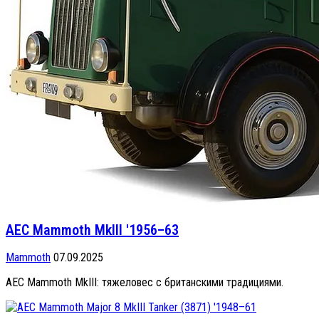
AEC Mammoth MkIII '1956–63
Mammoth
07.09.2025
AEC Mammoth MkIII: тяжеловес с британскими традициями.