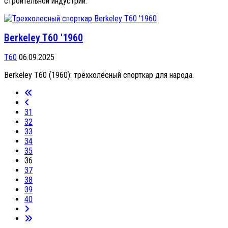
строительной индустрии.
Berkeley T60 '1960
T60
06.09.2025
Berkeley T60 (1960): трёхколёсный спорткар для народа.
31
32
33
34
35
36
37
38
39
40