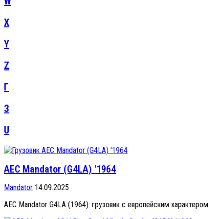
W
X
Y
Z
Г
З
U
AEC Mandator (G4LA) '1964
Mandator
14.09.2025
AEC Mandator G4LA (1964): грузовик с европейским характером.