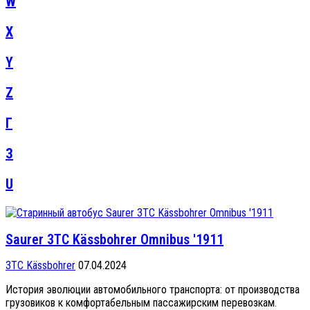
W
X
Y
Z
Г
З
U
Saurer 3TC Kässbohrer Omnibus '1911
3TC Kässbohrer
07.04.2024
История эволюции автомобильного транспорта: от производства
грузовиков к комфортабельным пассажирским перевозкам.