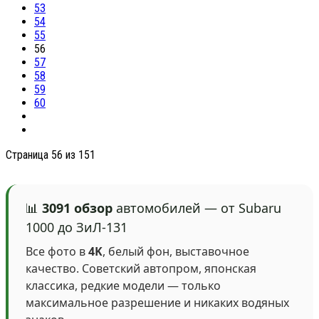
53
54
55
56
57
58
59
60
Страница 56 из 151
📊
3091 обзор
автомобилей — от Subaru
1000 до ЗиЛ-131
Все фото в
4K
, белый фон, выставочное
качество. Советский автопром, японская
классика, редкие модели — только
максимальное разрешение и никаких водяных