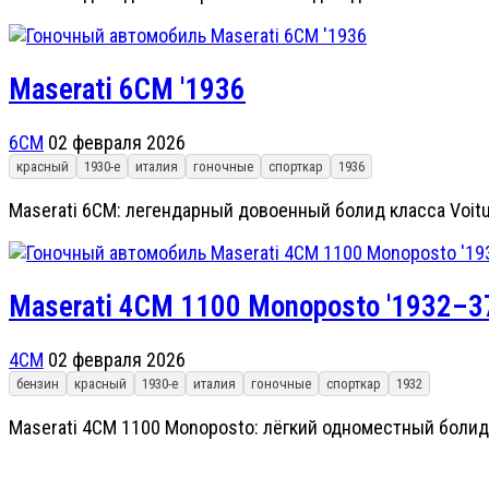
Maserati 6CM '1936
6CM
02 февраля 2026
красный
1930-е
италия
гоночные
спорткар
1936
Maserati 6CM: легендарный довоенный болид класса Voitu
Maserati 4CM 1100 Monoposto '1932–3
4CM
02 февраля 2026
бензин
красный
1930-е
италия
гоночные
спорткар
1932
Maserati 4CM 1100 Monoposto: лёгкий одноместный болид