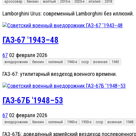
кроссовер
бензин
желтый
2010-е
2020-е
италия
2018
Lamborghini Urus: современный Lamborghini без иллюзий.
ГАЗ-67 '1943–48
67
02 февраля 2026
внедорожник
бензин
зеленый
1940-е
ссср
военная
1943
ГАЗ-67: утилитарный вездеход военного времени.
ГАЗ-67Б '1948–53
67
02 февраля 2026
внедорожник
бензин
зеленый
1940-е
1950-е
ссср
военная
1948
ГАЗ-67Б: доведённый армейский вездеход послевоенного