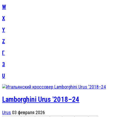
W
X
Y
Z
Г
З
U
Lamborghini Urus '2018–24
Urus
03 февраля 2026