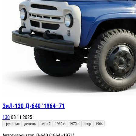
ЗиЛ-130 Д-640 '1964–71
130
03.11.2025
грузовик
дизель
синий
1960-е
1970-е
ссср
1964
Автогудронатор Д-640 (1964–1971)