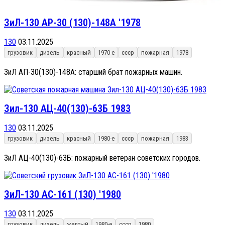
ЗиЛ-130 AP-30 (130)-148A '1978
130
03.11.2025
грузовик
дизель
красный
1970-е
ссср
пожарная
1978
ЗиЛ АП-30(130)-148А: старший брат пожарных машин.
Зил-130 АЦ-40(130)-63Б 1983
130
03.11.2025
грузовик
дизель
красный
1980-е
ссср
пожарная
1983
ЗиЛ АЦ-40(130)-63Б: пожарный ветеран советских городов.
ЗиЛ-130 АС-161 (130) '1980
130
03.11.2025
грузовик
дизель
желтый
1980-е
ссср
1980