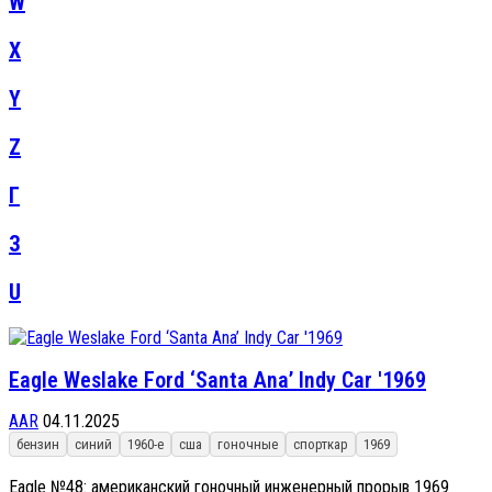
W
X
Y
Z
Г
З
U
Eagle Weslake Ford ‘Santa Ana’ Indy Car '1969
AAR
04.11.2025
бензин
синий
1960-е
сша
гоночные
спорткар
1969
Eagle №48: американский гоночный инженерный прорыв 1969