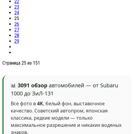
22
23
24
25
26
27
28
29
Страница 25 из 151
📊
3091 обзор
автомобилей — от Subaru
1000 до ЗиЛ-131
Все фото в
4K
, белый фон, выставочное
качество. Советский автопром, японская
классика, редкие модели — только
максимальное разрешение и никаких водяных
знаков.