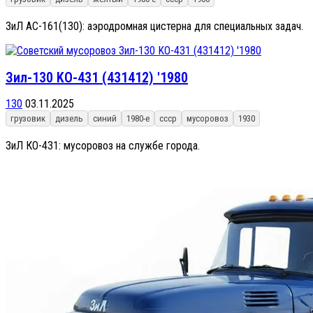
ЗиЛ АС-161(130): аэродромная цистерна для специальных задач.
Зил-130 KO-431 (431412) '1980
130
03.11.2025
грузовик
дизель
синий
1980-е
ссср
мусоровоз
1930
ЗиЛ КО-431: мусоровоз на службе города.