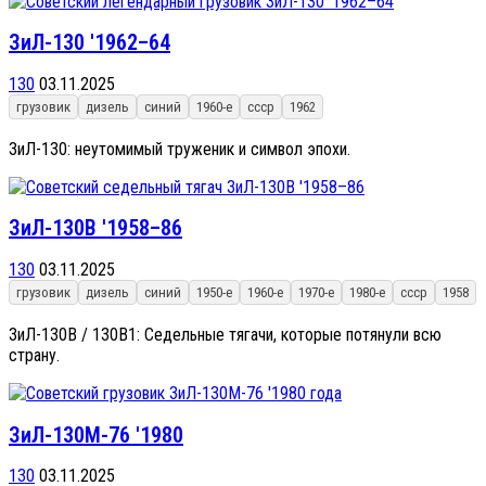
ЗиЛ-130 '1962–64
130
03.11.2025
грузовик
дизель
синий
1960-е
ссср
1962
ЗиЛ-130: неутомимый труженик и символ эпохи.
ЗиЛ-130В '1958–86
130
03.11.2025
грузовик
дизель
синий
1950-е
1960-е
1970-е
1980-е
ссср
1958
ЗиЛ-130В / 130В1: Седельные тягачи, которые потянули всю
страну.
ЗиЛ-130М-76 '1980
130
03.11.2025